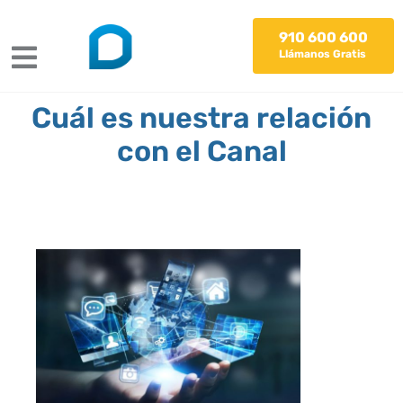
Saltar
al
910 600 600
contenido
Llámanos Gratis
Toggle
Navigation
Cuál es nuestra relación
Quienes Somos
con el Canal
Voz Fija
Móvil
Conectividad
IoT